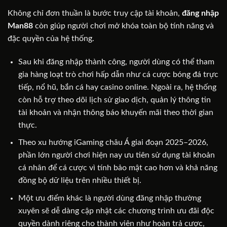
Không chỉ đơn thuần là bước truy cập tài khoản,
đăng nhập
Man88
còn giúp người chơi mở khóa toàn bộ tính năng và
đặc quyền của hệ thống.
Sau khi đăng nhập thành công, người dùng có thể tham
gia hàng loạt trò chơi hấp dẫn như cá cược bóng đá trực
tiếp, nổ hũ, bắn cá hay casino online. Ngoài ra, hệ thống
còn hỗ trợ theo dõi lịch sử giao dịch, quản lý thông tin
tài khoản và nhận thông báo khuyến mãi theo thời gian
thực.
Theo xu hướng iGaming châu Á giai đoạn 2025–2026,
phần lớn người chơi hiện nay ưu tiên sử dụng tài khoản
cá nhân để cá cược vì tính bảo mật cao hơn và khả năng
đồng bộ dữ liệu trên nhiều thiết bị.
Một ưu điểm khác là người dùng đăng nhập thường
xuyên sẽ dễ dàng cập nhật các chương trình ưu đãi độc
quyền dành riêng cho thành viên như hoàn trả cược,