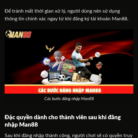
Để tránh mất thời gian xử lý, người dùng nên sử dụng
thông tin chính xác ngay từ khi đăng ký tài khoản Man88.
Các bước đăng nhập Man88
Đặc quyền dành cho thành viên sau khi đăng
nhập Man88
Sau khi đăng nhập thành công, người chơi sẽ có quyền truy