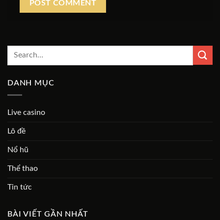
DANH MỤC
Live casino
Lô đề
Nổ hũ
Thể thao
Tin tức
BÀI VIẾT GẦN NHẤT