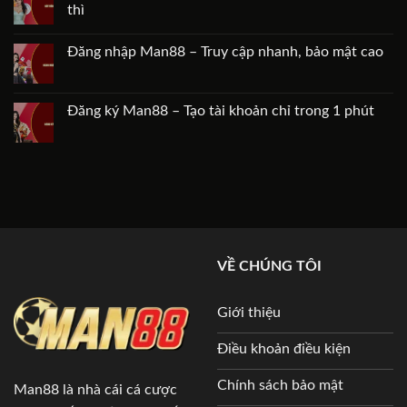
thì
Đăng nhập Man88 – Truy cập nhanh, bảo mật cao
Đăng ký Man88 – Tạo tài khoản chỉ trong 1 phút
VỀ CHÚNG TÔI
Giới thiệu
Điều khoản điều kiện
Chính sách bảo mật
Man88
là nhà cái cá cược