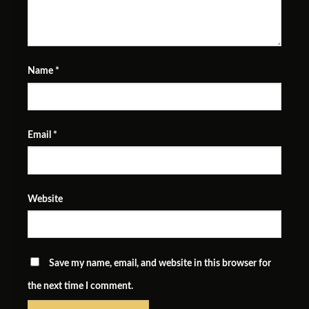
Name
*
Email
*
Website
Save my name, email, and website in this browser for
the next time I comment.