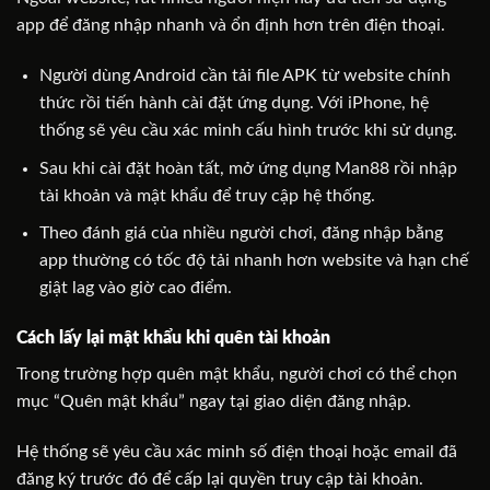
app để đăng nhập nhanh và ổn định hơn trên điện thoại.
Người dùng Android cần tải file APK từ website chính
thức rồi tiến hành cài đặt ứng dụng. Với iPhone, hệ
thống sẽ yêu cầu xác minh cấu hình trước khi sử dụng.
Sau khi cài đặt hoàn tất, mở ứng dụng Man88 rồi nhập
tài khoản và mật khẩu để truy cập hệ thống.
Theo đánh giá của nhiều người chơi, đăng nhập bằng
app thường có tốc độ tải nhanh hơn website và hạn chế
giật lag vào giờ cao điểm.
Cách lấy lại mật khẩu khi quên tài khoản
Trong trường hợp quên mật khẩu, người chơi có thể chọn
mục “Quên mật khẩu” ngay tại giao diện đăng nhập.
Hệ thống sẽ yêu cầu xác minh số điện thoại hoặc email đã
đăng ký trước đó để cấp lại quyền truy cập tài khoản.