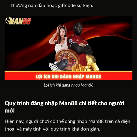
thưởng nạp đầu hoặc giftcode sự kiện.
Lợi ích khi đăng nhập Man88
Quy trình đăng nhập Man88 chi tiết cho người
mới
Hiện nay, người chơi có thể đăng nhập Man88 trên cả điện
thoại và máy tính với quy trình khá đơn giản.